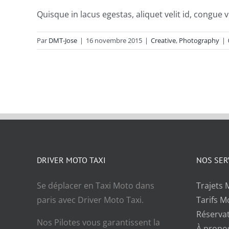
Quisque in lacus egestas, aliquet velit id, congue ve
Par
DMT-Jose
|
16 novembre 2015
|
Creative
,
Photography
|
DRIVER MOTO TAXI
NOS SER
Se déplacer en Taxi Moto dans
Trajets 
paris avec Driver Moto Taxi.
Tarifs M
Réserva
Nos Pilotes vous garantissent la
À propo