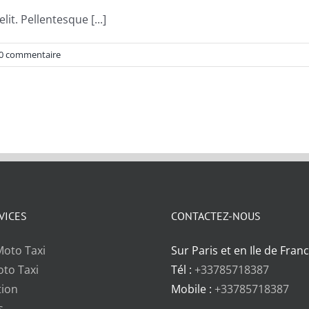
lit. Pellentesque [...]
0 commentaire
VICES
CONTACTEZ-NOUS
Moto Taxi
Sur Paris et en Ile de Fran
oto Taxi
Tél :
+33785718387
tion
Mobile :
+33785718387
s