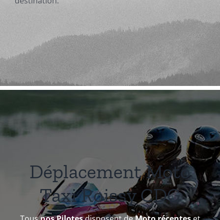
destination.
Déplacement Moto
Taxi Roissy CDG
Tous
nos Pilotes
disposent de
Moto récentes
et