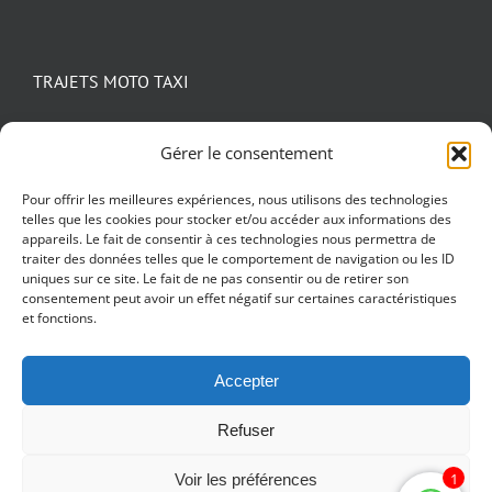
TRAJETS MOTO TAXI
Aéroport d’Orly
Gérer le consentement
Aéroport CDG
Aéroport de beauvais
Pour offrir les meilleures expériences, nous utilisons des technologies
telles que les cookies pour stocker et/ou accéder aux informations des
Gare du Nord
appareils. Le fait de consentir à ces technologies nous permettra de
Gare de Lyon
traiter des données telles que le comportement de navigation ou les ID
uniques sur ce site. Le fait de ne pas consentir ou de retirer son
Gare de l’Est
consentement peut avoir un effet négatif sur certaines caractéristiques
et fonctions.
Gare Saint Lazare
Paris
Accepter
Refuser
1
Voir les préférences
© Copyright 2012 - 2026 | Installé par
Argraphic
| Icônes animées