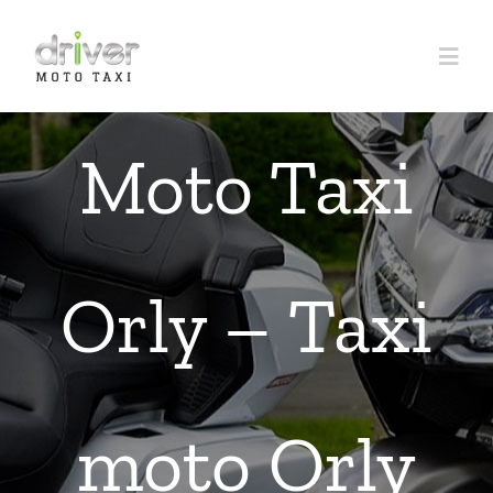
Passer
au
Togg
contenu
Navi
Accueil
Moto Taxi
À propos
Orly – Taxi
Réservation
Tarifs
moto Orly
Trajets