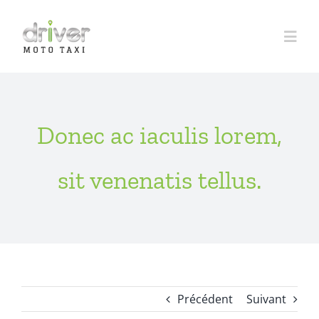
Passer
au
Togg
contenu
Navi
Accueil
Donec ac iaculis lorem,
À propos
sit venenatis tellus.
Réservation
Tarifs
Trajets
Précédent
Suivant