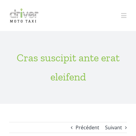
Passer
au
Togg
contenu
Navi
Accueil
Cras suscipit ante erat
À propos
eleifend
Réservation
Tarifs
Trajets
Précédent
Suivant