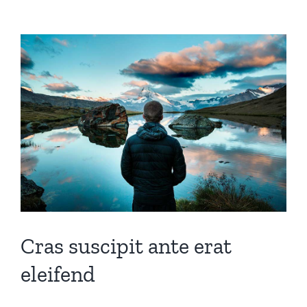
Équipements
Voir
l'image
agrandie
Cras suscipit ante erat
eleifend