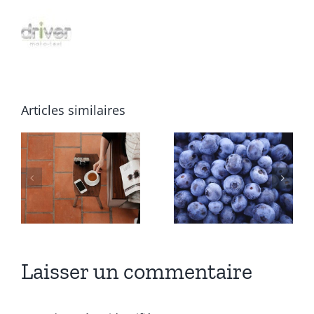
Articles similaires
Aenean
Fusce
consectetu
cursus
tempor
dolor sit
metus,
amet
eget ut
sapien
Laisser un commentaire