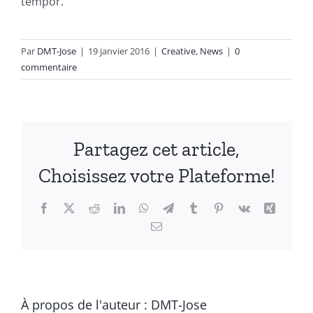
tempor.
Par
DMT-Jose
|
19 janvier 2016
|
Creative
,
News
|
0
commentaire
Partagez cet article,
Choisissez votre Plateforme!
Facebook
X
Reddit
LinkedIn
WhatsApp
Telegram
Tumblr
Pinterest
Vk
Xing
Email
À propos de l'auteur :
DMT-Jose